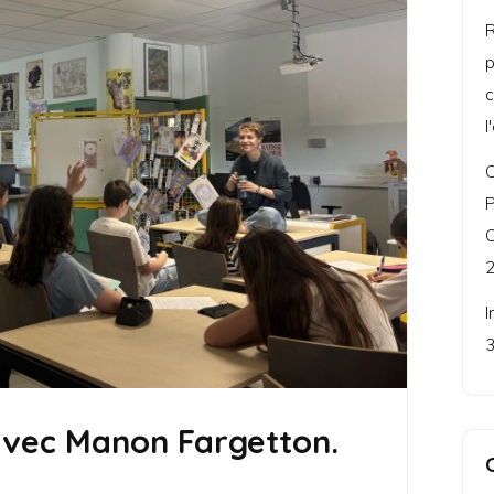
R
p
c
l
C
P
C
2
I
3
 avec Manon Fargetton.