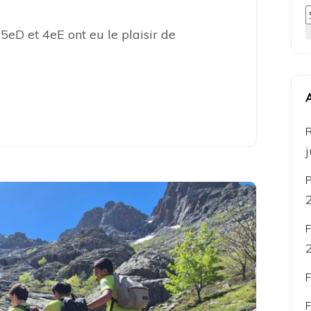
 5eD et 4eE ont eu le plaisir de
R
P
F
F
F