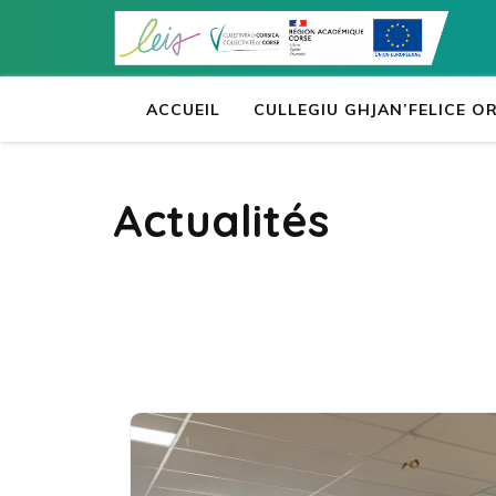
Aller
au
contenu
(Pressez
ACCUEIL
CULLEGIU GHJAN’FELICE 
Entrée)
Actualités