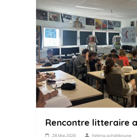
Rencontre litteraire
28 Mai,2026
fatima.achahboune