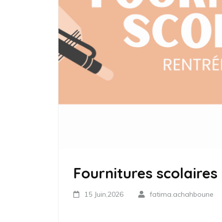
Fournitures scolaires
15 Juin,2026
fatima.achahboune