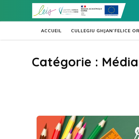
Aller
au
contenu
(Pressez
ACCUEIL
CULLEGIU GHJAN’FELICE 
Entrée)
Catégorie :
Média