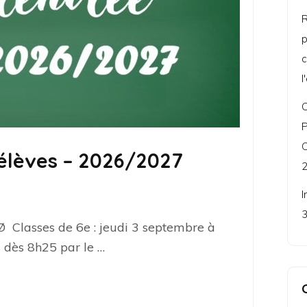
R
p
c
l
C
P
C
 élèves – 2026/2027
2
I
3
Classes de 6e : jeudi 3 septembre à
 dès 8h25 par le …