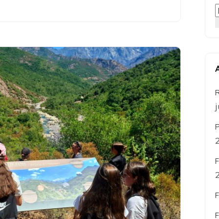
R
P
F
F
F