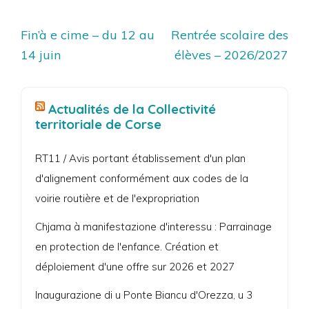
Navigation
Fin’à e cime – du 12 au
Rentrée scolaire des
de
14 juin
élèves – 2026/2027
l’article
Actualités de la Collectivité
territoriale de Corse
RT11 / Avis portant établissement d'un plan
d'alignement conformément aux codes de la
voirie routière et de l'expropriation
Chjama à manifestazione d'interessu : Parrainage
en protection de l'enfance. Création et
déploiement d'une offre sur 2026 et 2027
Inaugurazione di u Ponte Biancu d'Orezza, u 3