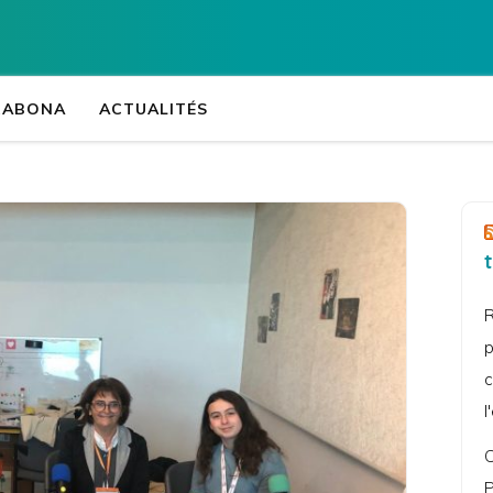
Accueil
>
Actualités
>
Média
>
Les élè
Collège Jean-Fé
ORABONA
ACTUALITÉS
R
p
c
l
C
P