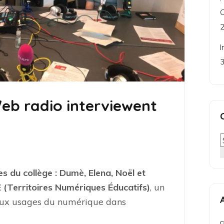
C
2
I
3
Web radio interviewent
s du collège : Dumè, Elena, Noël et
 (Territoires Numériques Éducatifs)
, un
 aux usages du numérique dans