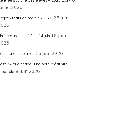
entrée scolaire des élèves – 2026/2027
juillet 2026
25 juin
rojet « Piafs de ma rue » – 6 C
2026
16 juin
in’à e cime – du 12 au 14 juin
2026
15 juin 2026
ournitures scolaires
estiv’Aleria antica : une belle créativité
8 juin 2026
héâtrale