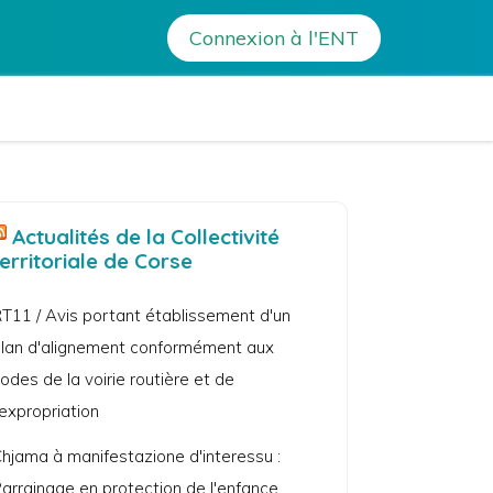
ves de la Web radio interviewent les acteurs du TNE
Connexion à l'ENT
lix Orabona – Calvi
Actualités de la Collectivité
territoriale de Corse
T11 / Avis portant établissement d'un
lan d'alignement conformément aux
odes de la voirie routière et de
'expropriation
hjama à manifestazione d'interessu :
arrainage en protection de l'enfance.