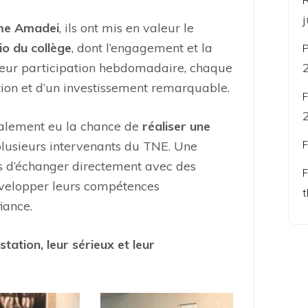
R
e Amadei
, ils ont mis en valeur le
o du collège
, dont l’engagement et la
P
 Leur participation hebdomadaire, chaque
tion et d’un investissement remarquable.
F
également eu la chance de
réaliser une
plusieurs intervenants du TNE. Une
F
s d’échanger directement avec des
F
évelopper leurs compétences
t
iance.
tation, leur sérieux et leur