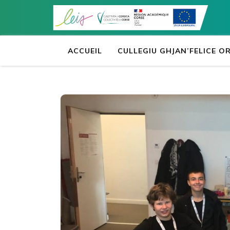
Aller
au
contenu
(Pressez
ACCUEIL
CULLEGIU GHJAN’FELICE 
Entrée)