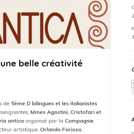
C
2
I
3
 une belle créativité
es de
5ème D bilingues et les italianistes
seignantes,
Mmes Agostini, Cristofari et
ria antica
organisé par la
Compagnie
cteur artistique,
Orlando Forioso.