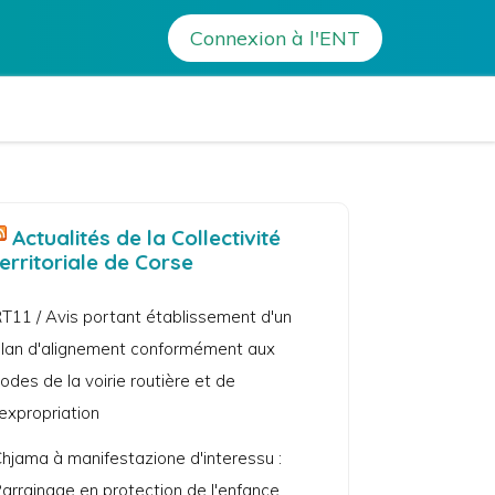
>
Festiv’Aleria antica : une belle créativité théâtrale
Connexion à l'ENT
lix Orabona – Calvi
Actualités de la Collectivité
territoriale de Corse
T11 / Avis portant établissement d'un
lan d'alignement conformément aux
odes de la voirie routière et de
'expropriation
hjama à manifestazione d'interessu :
arrainage en protection de l'enfance.