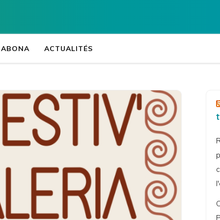
Accueil
>
Actualités
>
Média
Collège Jean-Fé
ORABONA
ACTUALITÉS
R
p
c
l
C
P