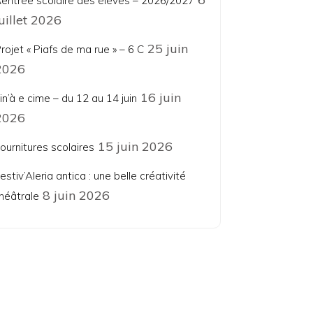
entrée scolaire des élèves – 2026/2027
juillet 2026
25 juin
rojet « Piafs de ma rue » – 6 C
2026
16 juin
in’à e cime – du 12 au 14 juin
2026
15 juin 2026
ournitures scolaires
estiv’Aleria antica : une belle créativité
8 juin 2026
héâtrale